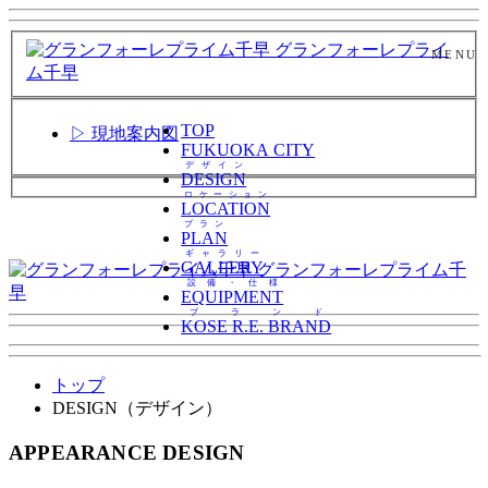
グランフォーレプライ
ム千早
事前案内会
TOP
▷
現地案内図
FUKUOKA CITY
デザイン
DESIGN
ロケーション
LOCATION
ご予約内容をご選択ください
プラン
PLAN
来場予約
ギャラリー
オンライン事前案内会
GALLERY
グランフォーレプライム千
設備・仕様
早
EQUIPMENT
ブランド
KOSE R.E. BRAND
トップ
DESIGN（デザイン）
APPEARANCE DESIGN