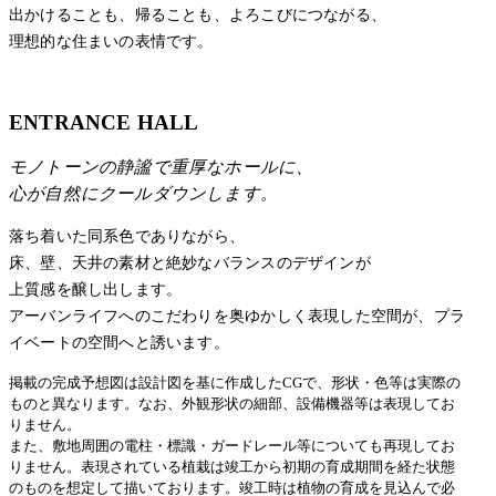
出かけることも、帰ることも、よろこびにつながる、
理想的な住まいの表情です。
ENTRANCE HALL
モノトーンの静謐で重厚なホールに、
心が自然にクールダウンします。
落ち着いた同系色でありながら、
床、壁、天井の素材と絶妙なバランスのデザインが
上質感を醸し出します。
アーバンライフへのこだわりを奥ゆかしく表現した空間が、プラ
イベートの空間へと誘います。
掲載の完成予想図は設計図を基に作成したCGで、形状・色等は実際の
ものと異なります。なお、外観形状の細部、設備機器等は表現してお
りません。
また、敷地周囲の電柱・標識・ガードレール等についても再現してお
りません。表現されている植栽は竣工から初期の育成期間を経た状態
のものを想定して描いております。竣工時は植物の育成を見込んで必