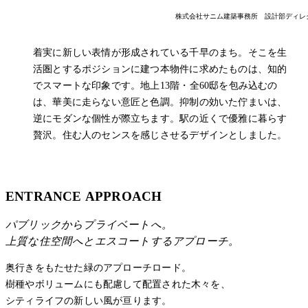
株式会社サニム建築事務所
設計部ディレ
着実に新しい表情が形成されている千早のまち。そこを生
活圏とするポジションに建つ本物件に求めたものは、知的
でスマートな印象です。地上13階・全60邸を包み込むの
は、華美に走らない意匠と色調。抑制の効いた佇まいは、
逆にモダンな個性が際立ちます。駅の近くで優雅に暮らす
贅沢。住む人のセンスを感じさせるデザインとしました。
ENTRANCE APPROACH
パブリックからプライベートへ。
上質な住空間へとエスコートするアプローチ。
奥行きをもたせた緑のアプローチロード。
樹種やボリュームにも配慮して配置された木々を、
シティライフの新しい風が亘ります。